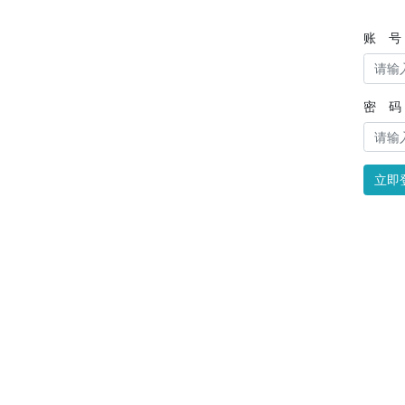
账 号
密 码
立即