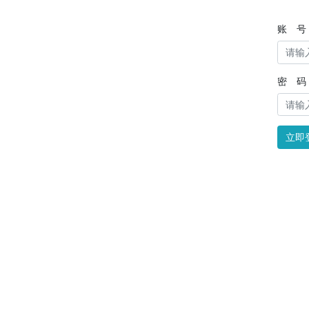
账 号
密 码
立即